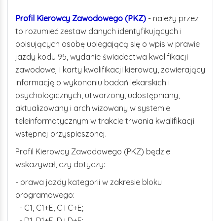
Profil Kierowcy Zawodowego (PKZ)
- należy przez
to rozumieć zestaw danych identyfikujących i
opisujących osobę ubiegającą się o wpis w prawie
jazdy kodu 95, wydanie świadectwa kwalifikacji
zawodowej i karty kwalifikacji kierowcy, zawierający
informację o wykonaniu badań lekarskich i
psychologicznych, utworzony, udostępniany,
aktualizowany i archiwizowany w systemie
teleinformatycznym w trakcie trwania kwalifikacji
wstępnej przyspieszonej.
Profil Kierowcy Zawodowego (PKZ) będzie
wskazywał, czy dotyczy:
- prawa jazdy kategorii w zakresie bloku
programowego:
- C1, C1+E, C i C+E;
- D1, D1+E, D i D+E;