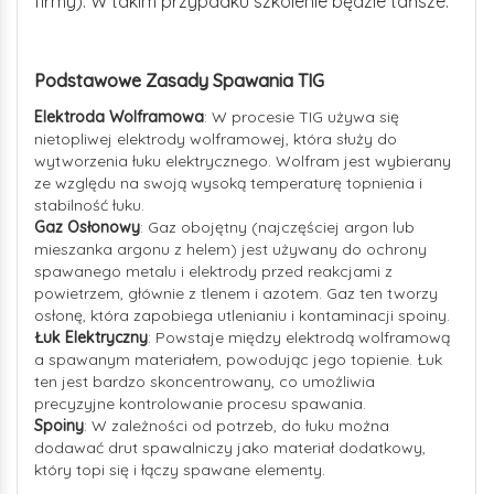
firmy). W takim przypadku szkolenie będzie tańsze.
Podstawowe Zasady Spawania TIG
Elektroda Wolframowa
: W procesie TIG używa się
nietopliwej elektrody wolframowej, która służy do
wytworzenia łuku elektrycznego. Wolfram jest wybierany
ze względu na swoją wysoką temperaturę topnienia i
stabilność łuku.
Gaz Osłonowy
: Gaz obojętny (najczęściej argon lub
mieszanka argonu z helem) jest używany do ochrony
spawanego metalu i elektrody przed reakcjami z
powietrzem, głównie z tlenem i azotem. Gaz ten tworzy
osłonę, która zapobiega utlenianiu i kontaminacji spoiny.
Łuk Elektryczny
: Powstaje między elektrodą wolframową
a spawanym materiałem, powodując jego topienie. Łuk
ten jest bardzo skoncentrowany, co umożliwia
precyzyjne kontrolowanie procesu spawania.
Spoiny
: W zależności od potrzeb, do łuku można
dodawać drut spawalniczy jako materiał dodatkowy,
który topi się i łączy spawane elementy.