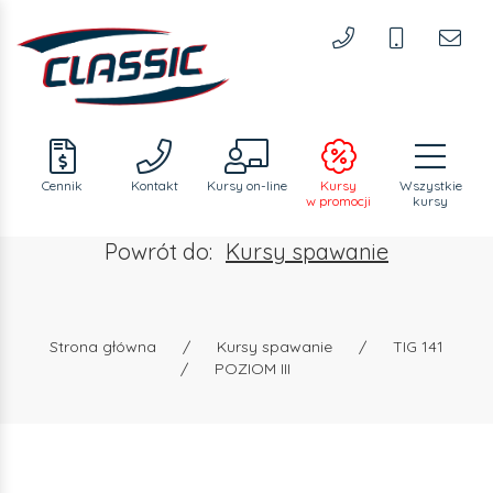
Cennik
Kontakt
Kursy
on-line
Kursy
Wszystkie
w promocji
kursy
Powrót do:
Kursy spawanie
Strona główna
/
Kursy spawanie
/
TIG 141
/
POZIOM III