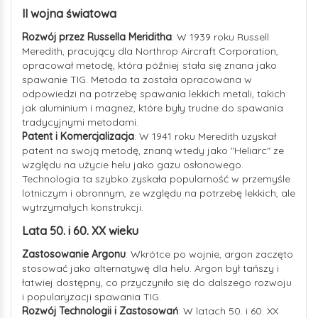
II wojna światowa
Rozwój przez Russella Meriditha
: W 1939 roku Russell
Meredith, pracujący dla Northrop Aircraft Corporation,
opracował metodę, która później stała się znana jako
spawanie TIG. Metoda ta została opracowana w
odpowiedzi na potrzebę spawania lekkich metali, takich
jak aluminium i magnez, które były trudne do spawania
tradycyjnymi metodami.
Patent i Komercjalizacja
: W 1941 roku Meredith uzyskał
patent na swoją metodę, znaną wtedy jako "Heliarc" ze
względu na użycie helu jako gazu osłonowego.
Technologia ta szybko zyskała popularność w przemyśle
lotniczym i obronnym, ze względu na potrzebę lekkich, ale
wytrzymałych konstrukcji.
Lata 50. i 60. XX wieku
Zastosowanie Argonu
: Wkrótce po wojnie, argon zaczęto
stosować jako alternatywę dla helu. Argon był tańszy i
łatwiej dostępny, co przyczyniło się do dalszego rozwoju
i popularyzacji spawania TIG.
Rozwój Technologii i Zastosowań
: W latach 50. i 60. XX