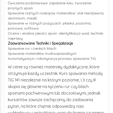
Ćwiczenia podstawowe: zapalanie łuku, tworzenie
prostych spoin
Spawanie różnych rodzajów materiałów: stal nierdzewna,
aluminium, miedź
Spawanie w różnych pozycjach: płaska, pozioma,
pionowa, sufitowa
Ocena i analiza jakości spoin: identyfikacja wad, techniki
naprawy
Zaawansowane Techniki i Specjalizacje
Spawanie rur i cienkich blach
Spawanie materiałów trudnospawalnych
Automatyzacja i robotyzacja procesu spawania TIG
W cenie są również materiały dydaktyczne, które
otrzymuje każdy uczestnik. Kurs spawania metodą
TIG 141 niezależnie na którym poziomie, I, II czy III
skupia się głównie na łączeniu rur czy blach
spoinami pachwinowymi lub doczołowymi, jednak
kursantów zawsze zachęcamy do zadawania
pytań, na które chętnie odpowiedzą nasi
wykładowcy i instruktorzy oraz do brania czynnego