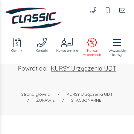
Cennik
Kontakt
Kursy
on-line
Kursy
Wszystkie
w promocji
kursy
Powrót do:
KURSY Urządzenia UDT
Strona główna
/
KURSY Urządzenia UDT
/
ŻURAWIE
/
STACJONARNE