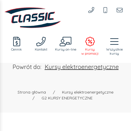
Cennik
Kontakt
Kursy
on-line
Kursy
Wszystkie
w promocji
kursy
Powrót do:
Kursy elektroenergetyczne
Strona główna
/
Kursy elektroenergetyczne
/
G2 KURSY ENERGETYCZNE