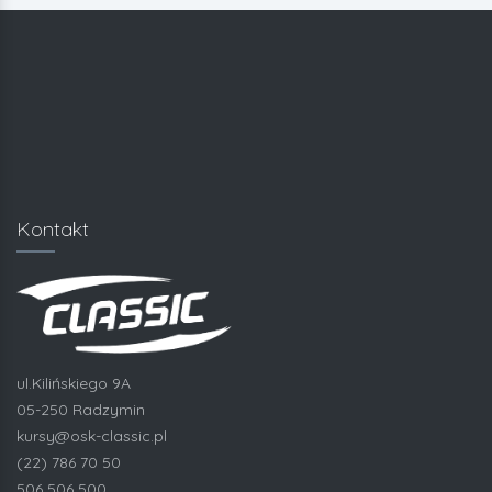
Kontakt
ul.Kilińskiego 9A
05-250 Radzymin
kursy@osk-classic.pl
(22) 786 70 50
506 506 500