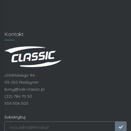
Kontakt
ul.Kilińskiego 9A
05-250 Radzymin
kursy@osk-classic.pl
(22) 786 70 50
506 506 500
Subskrybuj